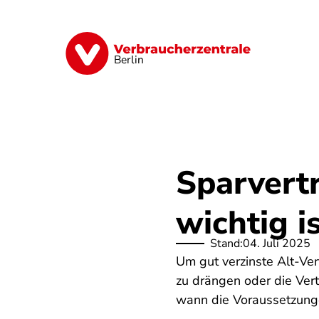
Direkt
zum
Inhalt
Finanzen
Digitales
Lebensmittel
Berlin
Sparvert
wichtig i
Stand:
04. Juli 2025
Um gut verzinste Alt-Ver
zu drängen oder die Ver
wann die Voraussetzungen