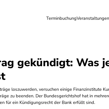
Terminbuchung
Veranstaltunge
Umwelt
Gesundheit
Energie
Reis
rag gekündigt: Was je
st
träge loszuwerden, versuchen einige Finanzinstitute K
träge zu beenden. Der Bundesgerichtshof hat in mehrere
 für ein Kündigungsrecht der Bank erfüllt sind.