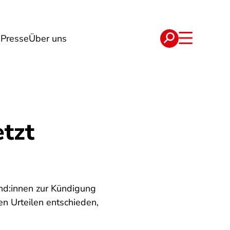
n
Presse
Über uns
e
Verträge
tzt
und:innen zur Kündigung
n Urteilen entschieden,