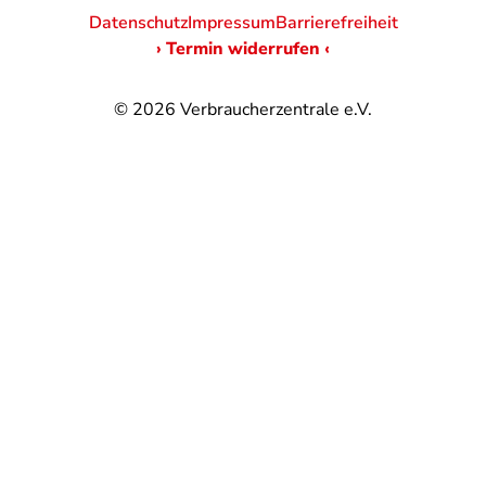
Datenschutz
Impressum
Barrierefreiheit
› Termin widerrufen ‹
© 2026
Verbraucherzentrale e.V.
@
@