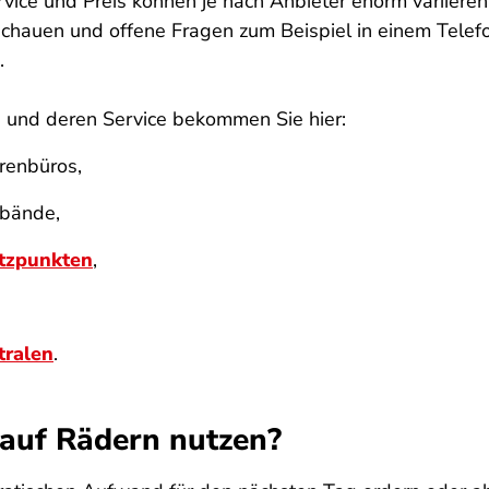
Service und Preis können je nach Anbieter enorm variieren
hauen und offene Fragen zum Beispiel in einem Telefon
i.
 und deren Service bekommen Sie hier:
orenbüros,
rbände,
ützpunkten
,
tralen
.
 auf Rädern nutzen?