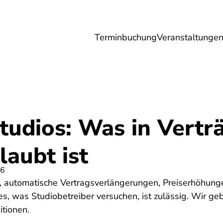
Terminbuchung
Veranstaltunge
Umwelt
Gesundheit
Energie
Reis
tudios: Was in Vertr
laubt ist
26
, automatische Vertragsverlängerungen, Preiserhöhun
lles, was Studiobetreiber versuchen, ist zulässig. Wir g
itionen.