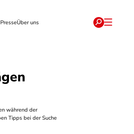
n
Presse
Über uns
e
Verträge
ägen
gen während der
eben Tipps bei der Suche