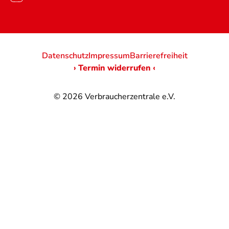
Datenschutz
Impressum
Barrierefreiheit
› Termin widerrufen ‹
© 2026
Verbraucherzentrale e.V.
@
@