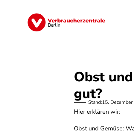
Direkt
zum
Inhalt
Finanzen
Digitales
Lebensmittel
Berlin
Obst und
gut?
Stand:
15. Dezember
Hier erklären wir:
Obst und Gemüse: Wan