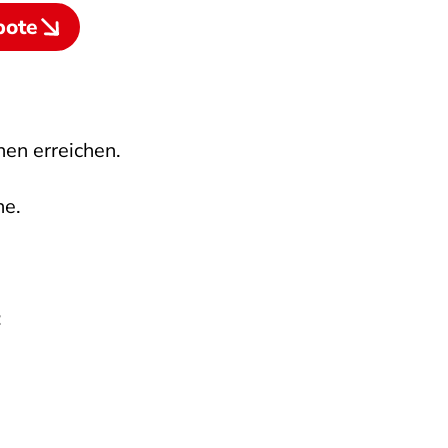
bote
hen erreichen.
he.
: