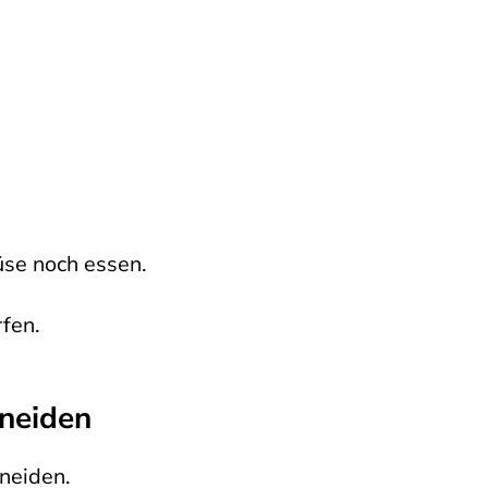
üse noch essen.
rfen.
hneiden
hneiden.