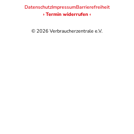
Datenschutz
Impressum
Barrierefreiheit
› Termin widerrufen ‹
© 2026
Verbraucherzentrale e.V.
@
@