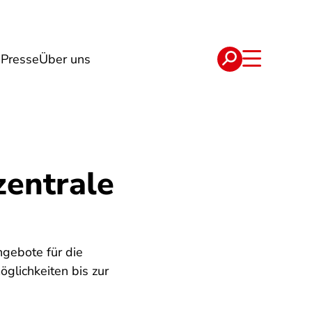
n
Presse
Über uns
e
Verträge
zentrale
ngebote für die
glichkeiten bis zur