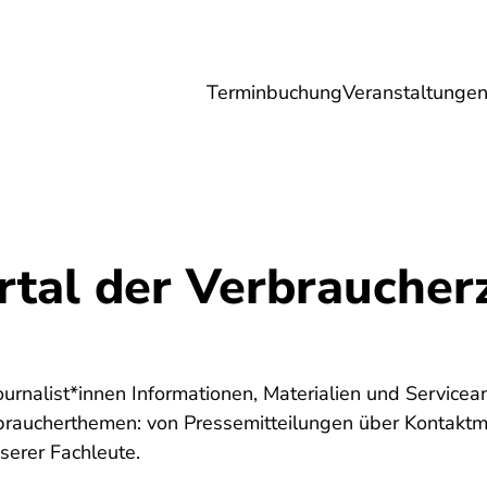
Terminbuchung
Veranstaltunge
Umwelt
Gesundheit
Energie
Reis
rtal der Verbraucher
ournalist*innen Informationen, Materialien und Servicea
rbraucherthemen: von Pressemitteilungen über Kontaktmö
erer Fachleute.