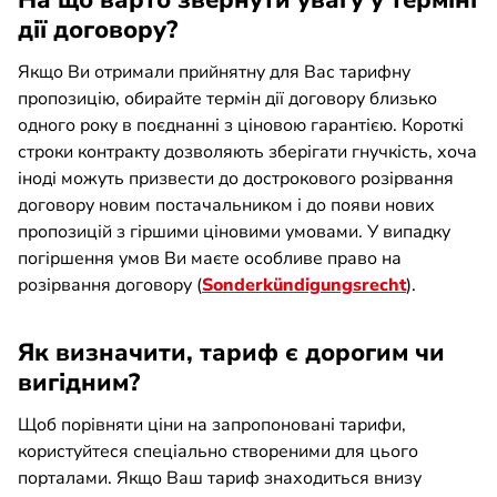
На що варто звернути увагу у терміні
дії договору?
Якщо Ви отримали прийнятну для Вас тарифну
пропозицію, обирайте термін дії договору близько
одного року в поєднанні з ціновою гарантією. Короткі
строки контракту дозволяють зберігати гнучкість, хоча
іноді можуть призвести до дострокового розірвання
договору новим постачальником і до появи нових
пропозицій з гіршими ціновими умовами. У випадку
погіршення умов Ви маєте особливе право на
розірвання договору (
Sonderkündigungsrecht
).
Як визначити, тариф є дорогим чи
вигідним?
Щоб порівняти ціни на запропоновані тарифи,
користуйтеся спеціально створеними для цього
порталами. Якщо Ваш тариф знаходиться внизу