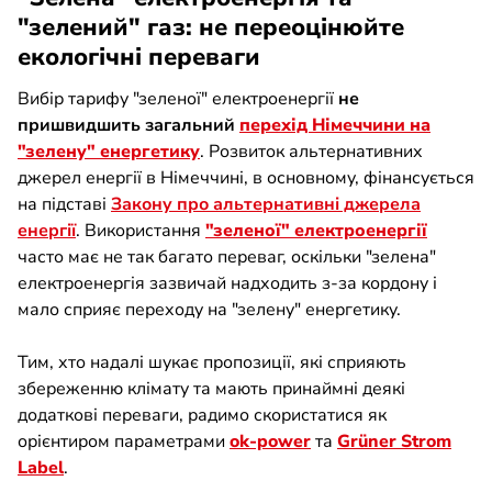
"зелений" газ: не переоцінюйте
екологічні переваги
Вибір тарифу "зеленої" електроенергії
не
пришвидшить загальний
перехід Німеччини на
"зелену" енергетику
. Розвиток альтернативних
джерел енергії в Німеччині, в основному, фінансується
на підставі
Закону про альтернативні джерела
енергії
. Використання
"зеленої" електроенергії
часто має не так багато переваг, оскільки "зелена"
електроенергія зазвичай надходить з-за кордону і
мало сприяє переходу на "зелену" енергетику.
Тим, хто надалі шукає пропозиції, які сприяють
збереженню клімату та мають принаймні деякі
додаткові переваги, радимо скористатися як
орієнтиром параметрами
ok-power
та
Grüner Strom
Label
.