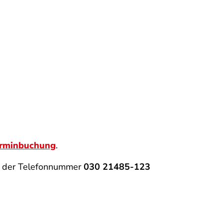
erminbuchung
.
r der Telefonnummer
030
21485-123