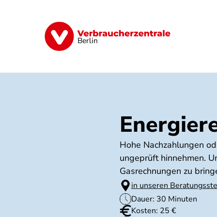
Direkt
zum
Inhalt
Finanzen
Digitales
Lebensmittel
Berlin
Energier
Hohe Nachzahlungen oder
ungeprüft hinnehmen. Uns
Gasrechnungen zu bringe
in unseren Beratungsste
Dauer: 30 Minuten
Kosten: 25 €