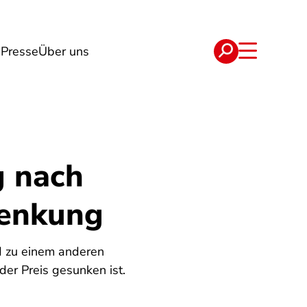
n
Presse
Über uns
e
Verträge
g nach
senkung
d zu einem anderen
er Preis gesunken ist.