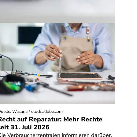
uelle
:
Wasana / stock.adobe.com
Quelle
:
Recht auf Reparatur: Mehr Rechte
Rech
seit 31. Juli 2026
Fitn
Bong
Die Verbraucherzentralen informieren darüber,