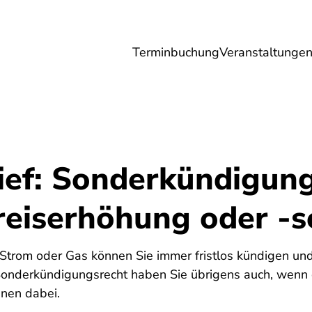
Terminbuchung
Veranstaltunge
Umwelt
Gesundheit
Energie
Reis
ief: Sonderkündigun
reiserhöhung oder -
5
 Strom oder Gas können Sie immer fristlos kündigen un
Sonderkündigungsrecht haben Sie übrigens auch, wenn d
hnen dabei.