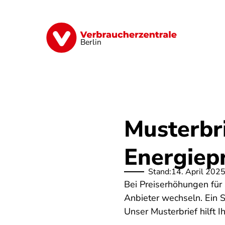
Direkt
zum
Inhalt
Finanzen
Digitales
Lebensmittel
Berlin
Musterbr
Energiep
Stand:
14. April 202
Bei Preiserhöhungen für
Anbieter wechseln. Ein 
Unser Musterbrief hilft I