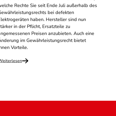
Sie h
welche Rechte Sie seit Ende Juli außerhalb des
Fitno
Gewährleistungsrechts bei defekten
erhal
Elektrogeräten haben. Hersteller sind nun
haben
tärker in der Pflicht, Ersatzteile zu
diese
angemessenen Preisen anzubieten. Auch eine
Hongk
Änderung im Gewährleistungsrecht bietet
was Si
hnen Vorteile.
Weiterlesen
Weite