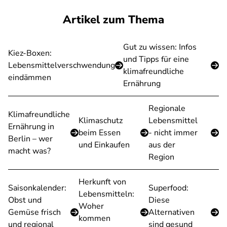
Artikel zum Thema
Gut zu wissen: Infos
Kiez-Boxen:
und Tipps für eine
Lebensmittelverschwendung
klimafreundliche
eindämmen
Ernährung
Regionale
Klimafreundliche
Klimaschutz
Lebensmittel
Ernährung in
beim Essen
- nicht immer
Berlin – wer
und Einkaufen
aus der
macht was?
Region
Herkunft von
Saisonkalender:
Superfood:
Lebensmitteln:
Obst und
Diese
Woher
Gemüse frisch
Alternativen
kommen
und regional
sind gesund