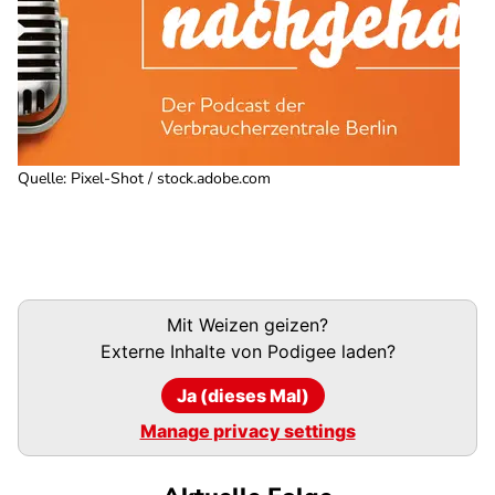
Quelle
:
Pixel-Shot / stock.adobe.com
Podigee-
Mit Weizen geizen?
URL
Externe Inhalte von
Podigee
laden?
Ja (dieses Mal)
Manage privacy settings