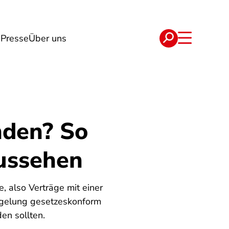
n
Presse
Über uns
e
Verträge
nden? So
ussehen
 also Verträge mit einer
regelung gesetzeskonform
en sollten.