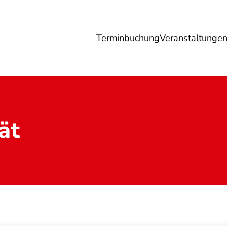
Terminbuchung
Veranstaltunge
Umwelt
Gesundheit
Energie
Reis
ät