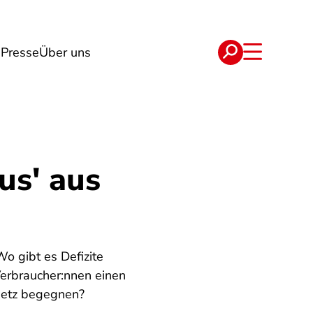
n
Presse
Über uns
e
Verträge
us' aus
o gibt es Defizite
Verbraucher:nnen einen
 Netz begegnen?