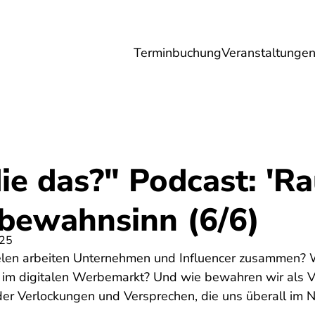
Terminbuchung
Veranstaltunge
Umwelt
Gesundheit
Energie
Reis
ie das?" Podcast: 'Ra
ewahnsinn (6/6)
025
len arbeiten Unternehmen und Influencer zusammen? W
ht im digitalen Werbemarkt? Und wie bewahren wir als 
der Verlockungen und Versprechen, die uns überall im