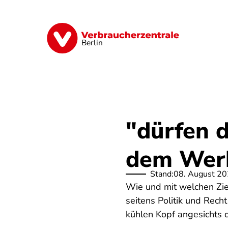
Direkt
zum
Inhalt
Finanzen
Digitales
Lebensmittel
Berlin
"dürfen d
dem Werb
Stand:
08. August 2
Wie und mit welchen Zie
seitens Politik und Rec
kühlen Kopf angesichts 