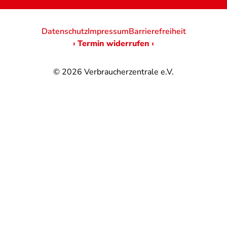
Datenschutz
Impressum
Barrierefreiheit
› Termin widerrufen ‹
© 2026
Verbraucherzentrale e.V.
@
@