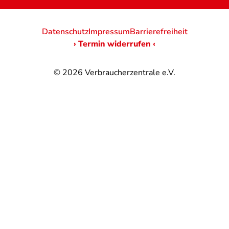
Datenschutz
Impressum
Barrierefreiheit
› Termin widerrufen ‹
© 2026
Verbraucherzentrale e.V.
@
@