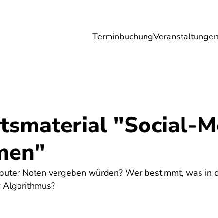
Terminbuchung
Veranstaltunge
Umwelt
Gesundheit
Energie
Reis
tsmaterial "Social-M
men"
uter Noten vergeben würden? Wer bestimmt, was in d
r Algorithmus?