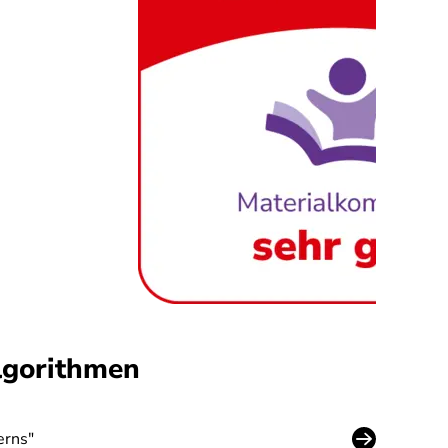
lgorithmen
erns"