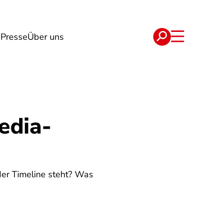
n
Presse
Über uns
e
Verträge
edia-
er Timeline steht? Was