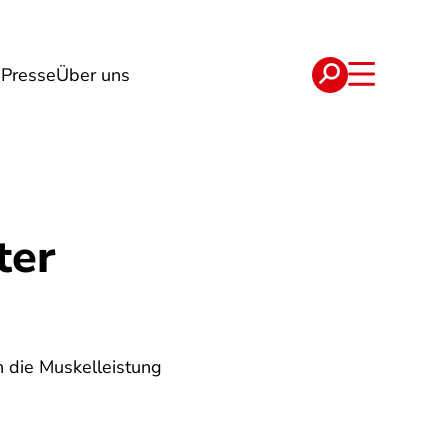
n
Presse
Über uns
e
Verträge
ter
 die Muskelleistung