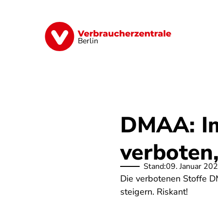
Direkt
zum
Inhalt
Finanzen
Digitales
Lebensmittel
Berlin
DMAA: I
verboten,
Stand:
09. Januar 20
Die verbotenen Stoffe 
steigern. Riskant!