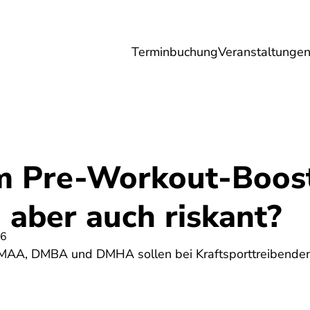
Terminbuchung
Veranstaltunge
Umwelt
Gesundheit
Energie
Reis
m Pre-Workout-Boos
 aber auch riskant?
26
DMAA, DMBA und DMHA sollen bei Kraftsporttreibenden