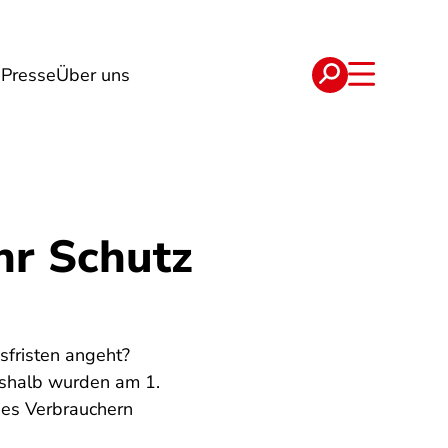
n
Presse
Über uns
e
Verträge
hr Schutz
sfristen angeht?
Deshalb wurden am 1.
 es Verbrauchern