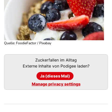
Quelle
:
FoodieFactor / Pixabay
Podigee-
Zuckerfallen im Alltag
URL
Externe Inhalte von
Podigee
laden?
Ja (dieses Mal)
Manage privacy settings