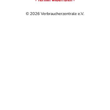
› Termin widerrufen ‹
© 2026
Verbraucherzentrale e.V.
@
@