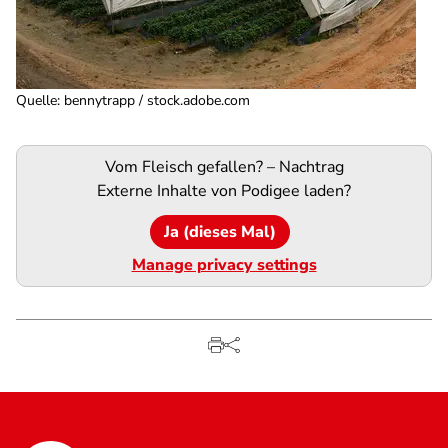
Quelle
:
bennytrapp / stock.adobe.com
Podigee-
Vom Fleisch gefallen? – Nachtrag
URL
Externe Inhalte von
Podigee
laden?
Ja (dieses Mal)
Manage privacy settings