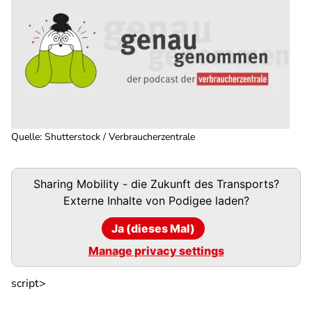
Quelle
:
Shutterstock / Verbraucherzentrale
Podigee-
Sharing Mobility - die Zukunft des Transports?
URL
Externe Inhalte von
Podigee
laden?
Ja (dieses Mal)
Manage privacy settings
script>