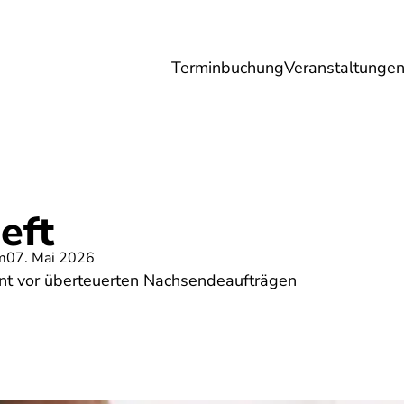
Terminbuchung
Veranstaltunge
Umwelt
Gesundheit
Energie
Reis
eft
m
07. Mai 2026
nt vor überteuerten Nachsendeaufträgen