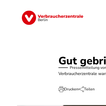
Direkt
zum
Inhalt
Finanzen
Digitales
Lebensmittel
Berlin
Gut gebri
Pressemitteilung vo
Verbraucherzentrale war
Drucken
Teilen