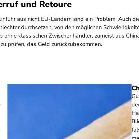
rruf und Retoure
 Einfuhr aus nicht EU-Ländern sind ein Problem. Auch d
lechter durchsetzen, von den möglichen Schwierigkeite
 ohne klassischen Zwischenhändler, zumeist aus China,
 zu prüfen, das Geld zurückzubekommen.
Ch
Gu
-
de
Hä
Bl
r
fa
ma