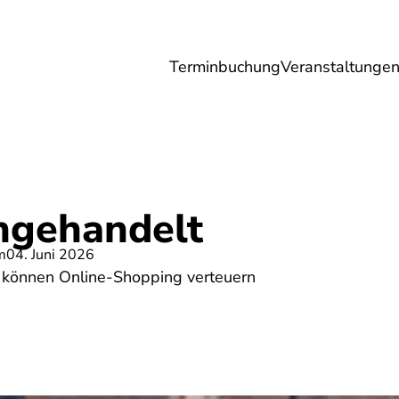
Terminbuchung
Veranstaltunge
Umwelt
Gesundheit
Energie
Reis
ingehandelt
m
04. Juni 2026
 können Online-Shopping verteuern