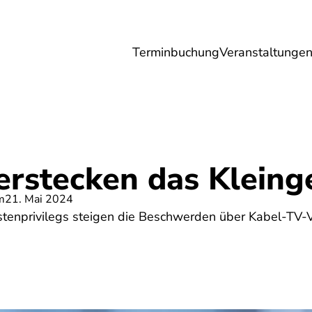
Terminbuchung
Veranstaltunge
Umwelt
Gesundheit
Energie
Reis
erstecken das Kleing
m
21. Mai 2024
enprivilegs steigen die Beschwerden über Kabel-TV-V