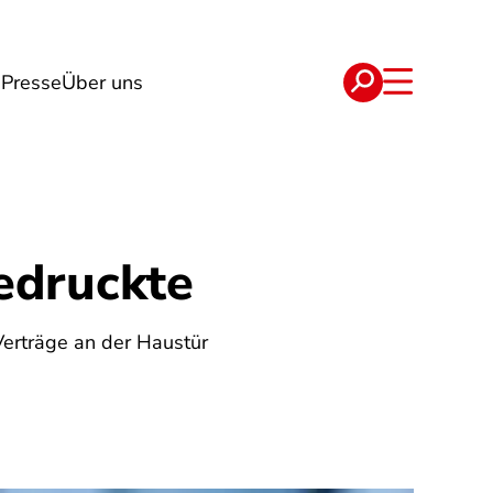
n
Presse
Über uns
e
Verträge
edruckte
erträge an der Haustür