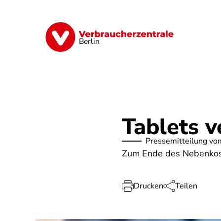
Direkt
zum
Inhalt
Finanzen
Digitales
Lebensmittel
Berlin
Tablets v
Pressemitteilung vo
Zum Ende des Nebenkost
Drucken
Teilen