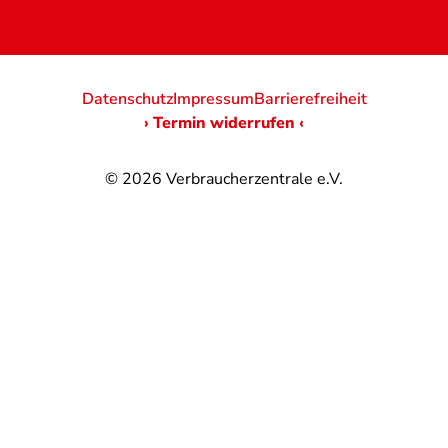
Datenschutz
Impressum
Barrierefreiheit
› Termin widerrufen ‹
© 2026
Verbraucherzentrale e.V.
@
@