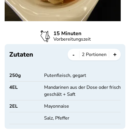
15 Minuten
Vorbereitungszeit
Zutaten
-
+
2
Portionen
250
g
Putenfleisch, gegart
4
EL
Mandarinen aus der Dose oder frisch
geschält + Saft
2
EL
Mayonnaise
Salz, Pfeffer