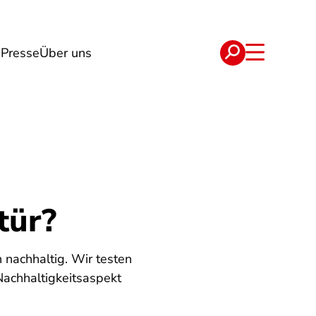
n
Presse
Über uns
e
Verträge
tür?
 nachhaltig. Wir testen
Nachhaltigkeitsaspekt