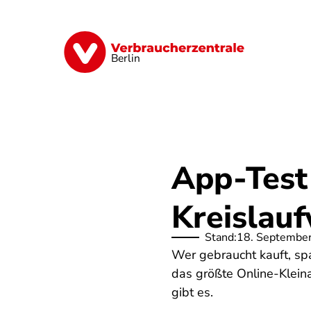
Direkt
zum
Inhalt
Finanzen
Digitales
Lebensmittel
Berlin
App-Test
Kreislauf
Stand:
18. Septembe
Wer gebraucht kauft, spa
das größte Online-Klein
gibt es.