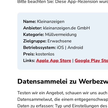
Bitte beachten Sie: Diese App-Rezension wurd
Name:
Kleinanzeigen
Anbieter:
kleinanzeigen.de GmbH
Kategorie:
Müllvermeidung
Zielgruppe:
Erwachsene
Betriebssystem:
iOS | Android
Preis:
kostenlos
Links:
Apple App Store
|
Google Play St
Datensammelei zu Werbez
Testen wir ein Angebot, schauen wir uns auch
Datensammelwut, die einem entgegenschwappt,
Daten zu erfassen: Typ und Einstellungen des