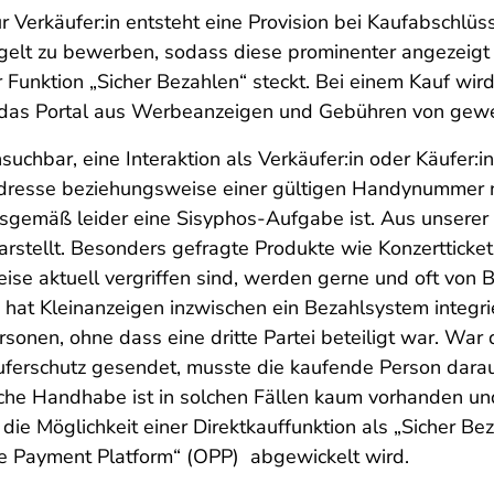
ür Verkäufer:in entsteht eine Provision bei Kaufabschlüs
Entgelt zu bewerben, sodass diese prominenter angezeig
r Funktion „Sicher Bezahlen“ steckt. Bei einem Kauf wird
ch das Portal aus Werbeanzeigen und Gebühren von gewe
uchbar, eine Interaktion als Verkäufer:in oder Käufer:in
Adresse beziehungsweise einer gültigen Handynummer nö
gsgemäß leider eine Sisyphos-Aufgabe ist. Aus unserer
rstellt. Besonders gefragte Produkte wie Konzertticke
ise aktuell vergriffen sind, werden gerne und oft von 
at Kleinanzeigen inzwischen ein Bezahlsystem integrier
rsonen, ohne dass eine dritte Partei beteiligt war. Wa
ferschutz gesendet, musste die kaufende Person darauf
htliche Handhabe ist in solchen Fällen kaum vorhanden
ie Möglichkeit einer Direktkauffunktion als „Sicher Be
ne Payment Platform“ (OPP) abgewickelt wird.