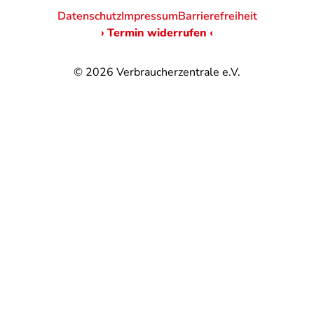
Datenschutz
Impressum
Barrierefreiheit
› Termin widerrufen ‹
© 2026
Verbraucherzentrale e.V.
@
@