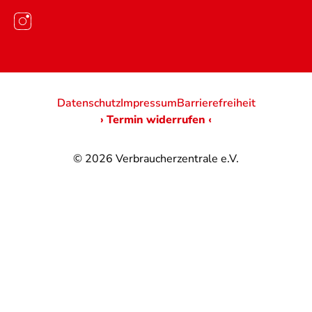
Datenschutz
Impressum
Barrierefreiheit
› Termin widerrufen ‹
© 2026
Verbraucherzentrale e.V.
@
@