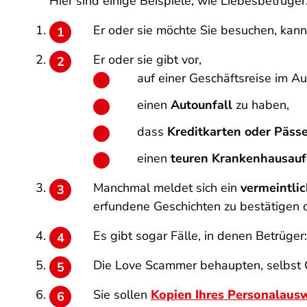
Hier sind einige Beispiele, wie Liebesbetrüge
Er oder sie möchte Sie besuchen, kan
Er oder sie gibt vor,
auf einer Geschäftsreise im A
einen
Autounfall
zu haben,
dass
Kreditkarten oder Päss
einen
teuren Krankenhausauf
Manchmal meldet sich ein
vermeintlic
erfundene Geschichten zu bestätigen o
Es gibt sogar Fälle, in denen Betrüger
Die Love Scammer behaupten, selbst Op
Sie sollen
Kopien Ihres Personalausw