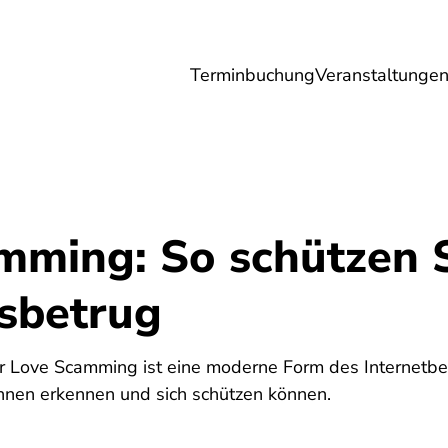
Terminbuchung
Veranstaltunge
Umwelt
Gesundheit
Energie
Reis
mming: So schützen S
esbetrug
5
Love Scamming ist eine moderne Form des Internetbetr
innen erkennen und sich schützen können.