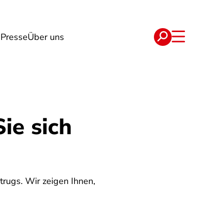
n
Presse
Über uns
e
Verträge
ie sich
ugs. Wir zeigen Ihnen,