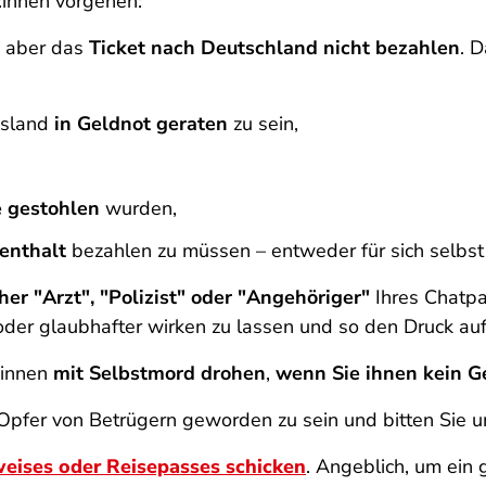
r:innen vorgehen:
n aber das
Ticket nach Deutschland nicht bezahlen
. D
usland
in Geldnot geraten
zu sein,
e gestohlen
wurden,
enthalt
bezahlen zu müssen – entweder für sich selbst
her "Arzt", "Polizist" oder "Angehöriger"
Ihres Chatpa
der glaubhafter wirken zu lassen und so den Druck auf
:innen
mit Selbstmord drohen
,
wenn Sie ihnen kein G
fer von Betrügern geworden zu sein und bitten Sie um 
eises oder Reisepasses schicken
. Angeblich, um ein