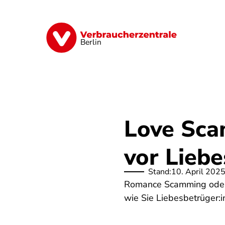
Direkt
zum
Inhalt
Finanzen
Digitales
Lebensmittel
Berlin
Love Sca
vor Lieb
Stand:
10. April 202
Romance Scamming oder 
wie Sie Liebesbetrüger: