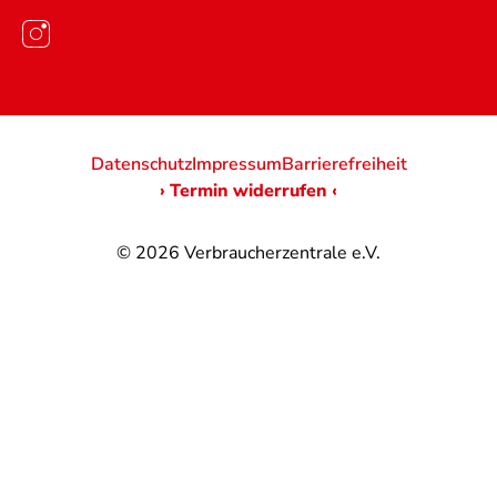
Datenschutz
Impressum
Barrierefreiheit
› Termin widerrufen ‹
© 2026
Verbraucherzentrale e.V.
@
@