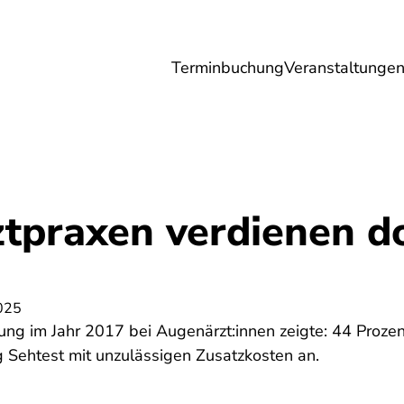
Terminbuchung
Veranstaltunge
Umwelt
Gesundheit
Energie
Reis
tpraxen verdienen d
025
ung im Jahr 2017 bei Augenärzt:innen zeigte: 44 Prozen
g Sehtest mit unzulässigen Zusatzkosten an.