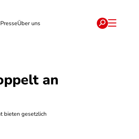
n
Presse
Über uns
e
Verträge
oppelt an
t bieten gesetzlich