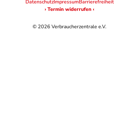
Datenschutz
Impressum
Barrierefreiheit
› Termin widerrufen ‹
© 2026
Verbraucherzentrale e.V.
@
@