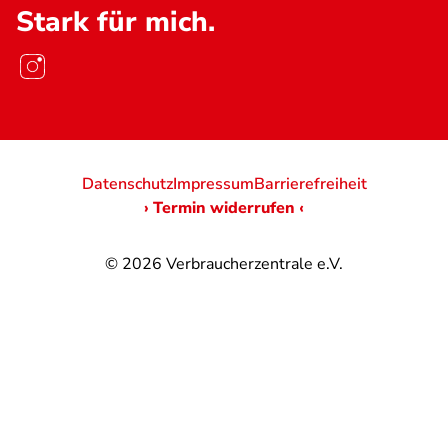
Stark für mich.
Datenschutz
Impressum
Barrierefreiheit
› Termin widerrufen ‹
© 2026
Verbraucherzentrale e.V.
@
@