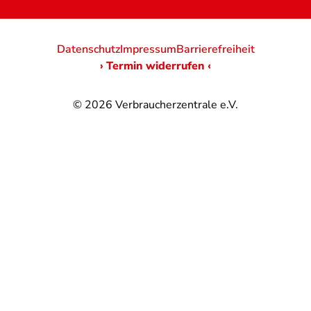
Datenschutz
Impressum
Barrierefreiheit
› Termin widerrufen ‹
© 2026
Verbraucherzentrale e.V.
@
@