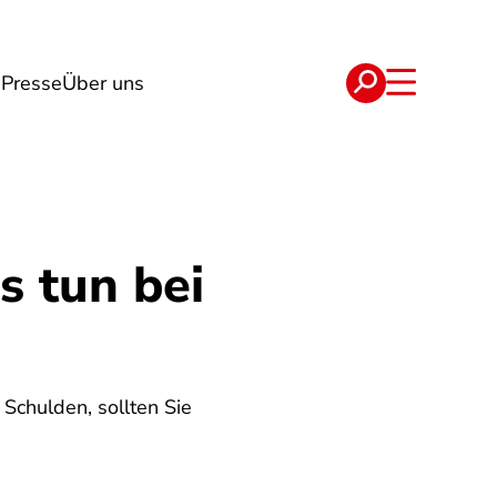
n
Presse
Über uns
e
Verträge
 tun bei
Schulden, sollten Sie