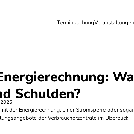
Terminbuchung
Veranstaltunge
Umwelt
Gesundheit
Energie
Reis
Energierechnung: Was
nd Schulden?
 2025
it der Energierechnung, einer Stromsperre oder sogar 
tungsangebote der Verbraucherzentrale im Überblick.