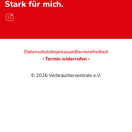
Stark für mich.
Datenschutz
Impressum
Barrierefreiheit
› Termin widerrufen ‹
© 2026
Verbraucherzentrale e.V.
@
@