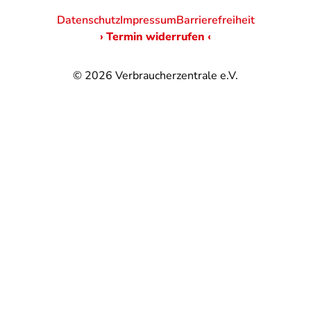
Datenschutz
Impressum
Barrierefreiheit
› Termin widerrufen ‹
© 2026
Verbraucherzentrale e.V.
@
@