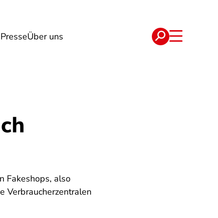
n
Presse
Über uns
e
Verträge
ich
en Fakeshops, also
ie Verbraucherzentralen