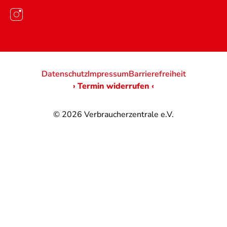
Datenschutz
Impressum
Barrierefreiheit
› Termin widerrufen ‹
© 2026
Verbraucherzentrale e.V.
@
@