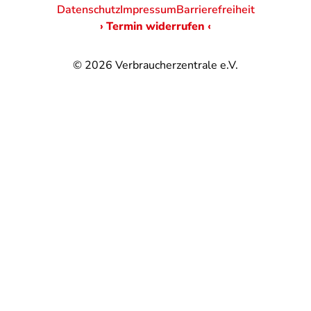
Datenschutz
Impressum
Barrierefreiheit
› Termin widerrufen ‹
© 2026
Verbraucherzentrale e.V.
@
@