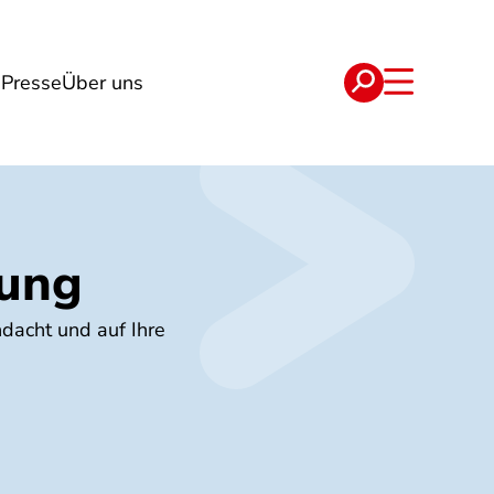
n
Presse
Über uns
e
Verträge
tung
hdacht und auf Ihre