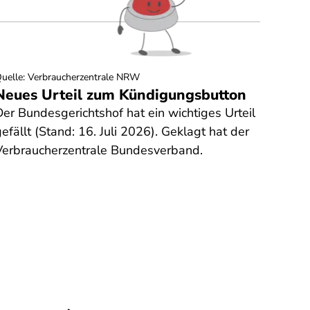
uelle
:
Verbraucherzentrale NRW
Quelle
:
Neues Urteil zum Kündigungsbutton
Bolt
Der Bundesgerichtshof hat ein wichtiges Urteil
Keine
efällt (Stand: 16. Juli 2026). Geklagt hat der
Verbraucherzentrale Bundesverband.