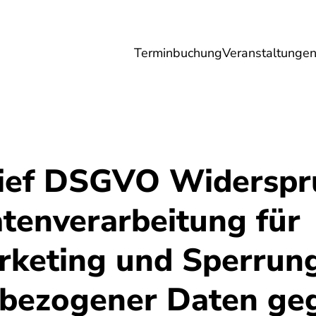
Terminbuchung
Veranstaltunge
Umwelt
Gesundheit
Energie
Reis
ief DSGVO Widerspr
tenverarbeitung für
rketing und Sperrun
bezogener Daten ge