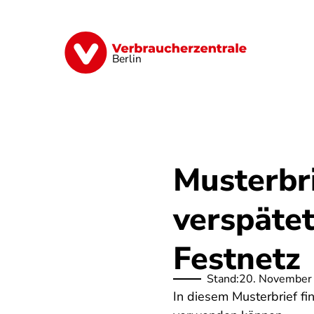
Direkt
zum
Inhalt
Finanzen
Digitales
Lebensmittel
Berlin
Musterbr
verspätet
Festnetz
Stand:
20. November
In diesem Musterbrief fi