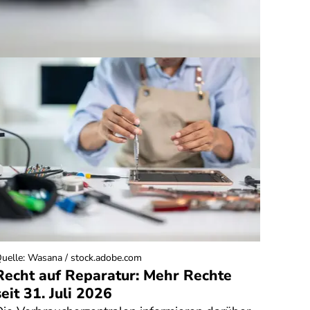
uelle
:
Wasana / stock.adobe.com
Quelle
:
Recht auf Reparatur: Mehr Rechte
Rech
seit 31. Juli 2026
Fitn