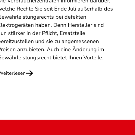
Bong
Die Verbraucherzentralen informieren darüber,
Sie h
welche Rechte Sie seit Ende Juli außerhalb des
Fitno
Gewährleistungsrechts bei defekten
erhal
Elektrogeräten haben. Denn Hersteller sind
haben
un stärker in der Pflicht, Ersatzteile
diese
bereitzustellen und sie zu angemessenen
Hongk
Preisen anzubieten. Auch eine Änderung im
was Si
Gewährleistungsrecht bietet Ihnen Vorteile.
Weiterlesen
Weite