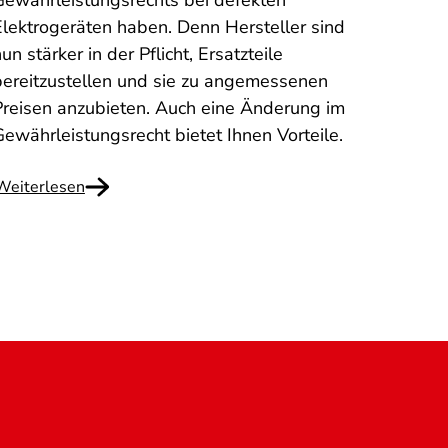
Gewährleistungsrechts bei defekten
erhal
Elektrogeräten haben. Denn Hersteller sind
haben
un stärker in der Pflicht, Ersatzteile
diese
bereitzustellen und sie zu angemessenen
Hongk
Preisen anzubieten. Auch eine Änderung im
was Si
Gewährleistungsrecht bietet Ihnen Vorteile.
Weiterlesen
Weite