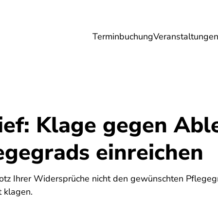
Terminbuchung
Veranstaltunge
Umwelt
Gesundheit
Energie
Reis
ief: Klage gegen Ab
egegrads einreichen
5
trotz Ihrer Widersprüche nicht den gewünschten Pflege
t klagen.