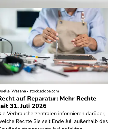
uelle
:
Wasana / stock.adobe.com
Quelle
:
Recht auf Reparatur: Mehr Rechte
Rech
seit 31. Juli 2026
Fitn
Bong
Die Verbraucherzentralen informieren darüber,
Sie h
welche Rechte Sie seit Ende Juli außerhalb des
Fitno