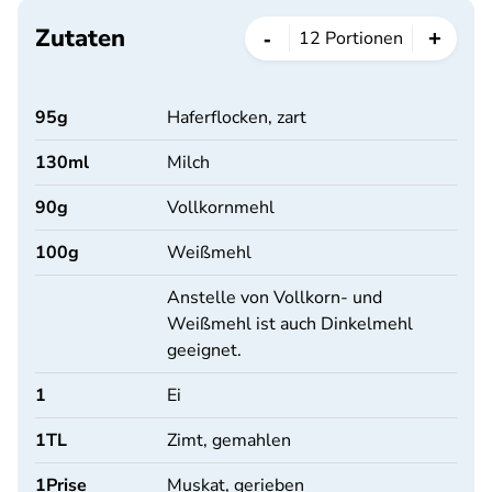
Zutaten
-
+
12
Portionen
95
g
Haferflocken, zart
130
ml
Milch
90
g
Vollkornmehl
100
g
Weißmehl
Anstelle von Vollkorn- und
Weißmehl ist auch Dinkelmehl
geeignet.
1
Ei
1
TL
Zimt, gemahlen
1
Prise
Muskat, gerieben