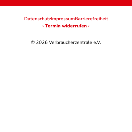
Datenschutz
Impressum
Barrierefreiheit
› Termin widerrufen ‹
© 2026
Verbraucherzentrale e.V.
@
@