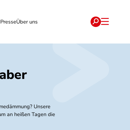
n
Presse
Über uns
e
Verträge
 aber
Wärmedämmung? Unsere
um an heißen Tagen die