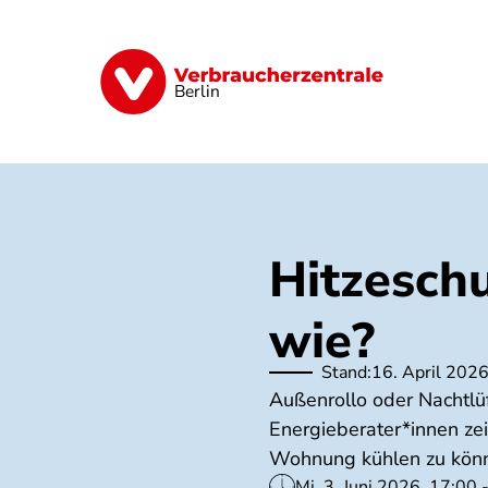
Direkt
zum
Inhalt
Finanzen
Digitales
Lebensmittel
Berlin
Hitzesch
wie?
Stand:
16. April 202
Außenrollo oder Nachtl
Energieberater*innen ze
Wohnung kühlen zu kön
Mi, 3. Juni 2026, 17:00 