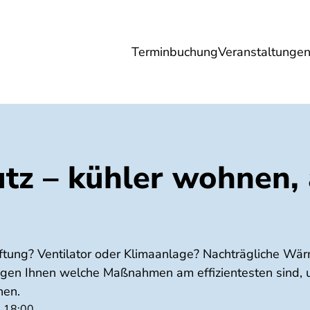
Terminbuchung
Veranstaltunge
Umwelt
Gesundheit
Energie
Reis
utz – kühler wohnen,
6
üftung? Ventilator oder Klimaanlage? Nachträgliche 
igen Ihnen welche Maßnahmen am effizientesten sind, 
nen.
- 18:00